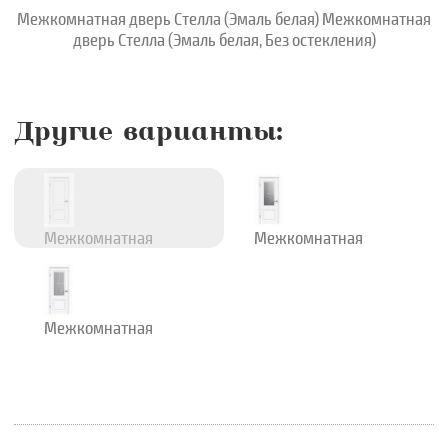
Межкомнатная дверь Стелла (Эмаль белая) Межкомнатная
дверь Стелла (Эмаль белая, Без остекления)
Другие варианты:
Межкомнатная
Межкомнатная
дверь Стелла
дверь Стелла
(Эмаль белая)
(Эмаль белая)
Межкомнатная
Межкомнатная
дверь Стелла
дверь Стелла
Межкомнатная
(Эмаль белая,
(Эмаль белая,
дверь Стелла
Без остекления)
Сатин Стелла)
(Эмаль белая)
Межкомнатная
дверь Стелла
(Эмаль белая,